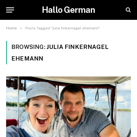
Hallo German
»
Home
Posts Tagged "julia finkernagel ehemann"
BROWSING:
JULIA FINKERNAGEL
EHEMANN