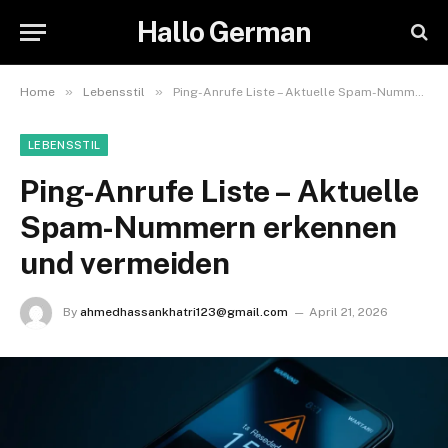
Hallo German
»
»
Home
Lebensstil
Ping-Anrufe Liste – Aktuelle Spam-Nummern erkennen und vermeiden
LEBENSSTIL
Ping-Anrufe Liste – Aktuelle
Spam-Nummern erkennen
und vermeiden
By
ahmedhassankhatri123@gmail.com
April 21, 2026