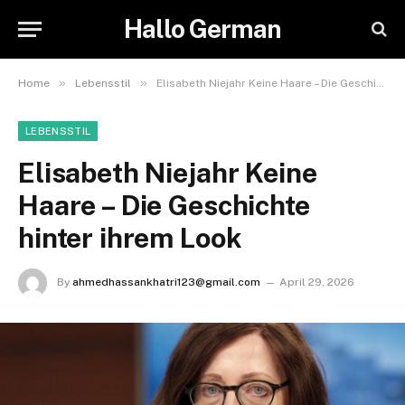
Hallo German
»
»
Home
Lebensstil
Elisabeth Niejahr Keine Haare – Die Geschichte hinter ihrem Look
LEBENSSTIL
Elisabeth Niejahr Keine
Haare – Die Geschichte
hinter ihrem Look
By
ahmedhassankhatri123@gmail.com
April 29, 2026