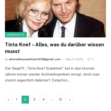
LEBENSSTIL
Tinta Knef – Alles, was du darüber wissen
musst
By
ahmedhassankhatri123@gmail.com
May 5, 2026
0
Der Begriff „Tinta Knef Krankheit“ hat in den letzten
Jahren immer wieder Aufmerksamkeit erregt, doch was
steckt eigentlich dahinter? Zunächst…
Previous
…
Next
1
2
3
4
12