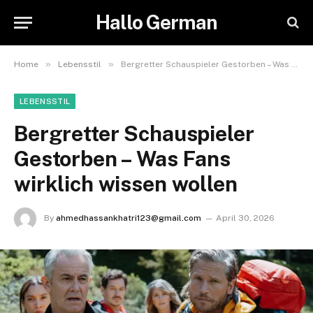
Hallo German
»
»
Home
Lebensstil
Bergretter Schauspieler Gestorben – Was Fans wirklich wissen wollen
LEBENSSTIL
Bergretter Schauspieler
Gestorben – Was Fans
wirklich wissen wollen
By
ahmedhassankhatri123@gmail.com
April 30, 2026