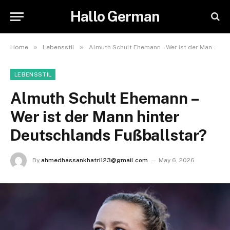
Hallo German
»
»
Home
Lebensstil
Almuth Schult Ehemann – Wer ist der Mann hinter Deutschlands Fußballstar?
LEBENSSTIL
Almuth Schult Ehemann –
Wer ist der Mann hinter
Deutschlands Fußballstar?
By
ahmedhassankhatri123@gmail.com
May 6, 2026